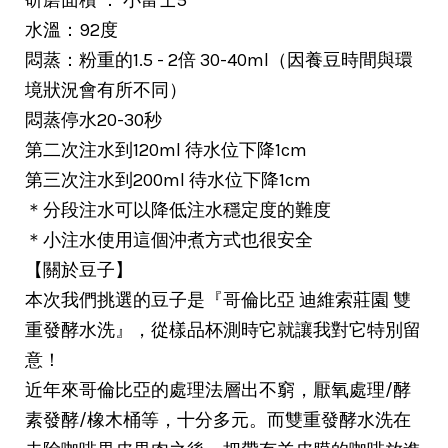
水溫：92度
悶蒸：粉重的1.5 - 2倍 30-40ml（因養豆時間與環
境狀況會有所不同）
悶蒸停水20-30秒
第二次注水到120ml 待水位下降1cm
第三次注水到200ml 待水位下降1cm
＊分段注水可以降低注水穩定度的難度
＊小注水使用這個沖煮方式也很安全
【關於豆子】
本次我們挑選的豆子是『哥倫比亞 迪維索莊園 雙
重發酵水洗』，從樣品杯測時它就讓我對它特別留
意！
近年來哥倫比亞的處理法層出不窮，厭氧處理/酵
素發酵/橡木桶等，十分多元。而雙重發酵水洗在