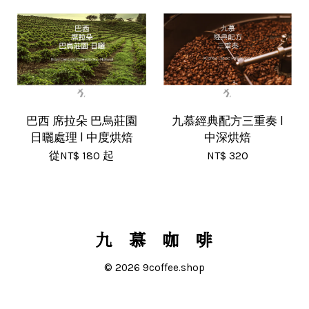
巴西 席拉朵 巴烏莊園
九慕經典配方三重奏 l
日曬處理 l 中度烘焙
中深烘焙
從
NT$ 180
起
NT$ 320
© 2026 9coffee.shop