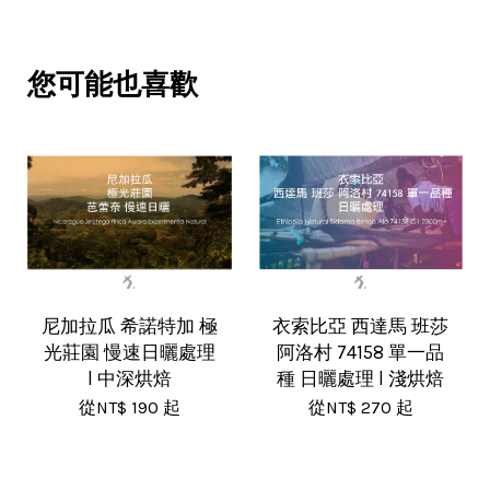
您可能也喜歡
尼加拉瓜 希諾特加 極
衣索比亞 西達馬 班莎
光莊園 慢速日曬處理
阿洛村 74158 單一品
l 中深烘焙
種 日曬處理 l 淺烘焙
從
NT$ 190
起
從
NT$ 270
起