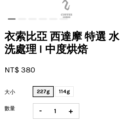
衣索比亞 西達摩 特選 水
洗處理 l 中度烘焙
NT$ 380
227g
114g
大小
數量
-
+