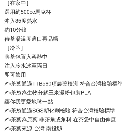
［在家中］
選用約500cc馬克杯
沖入85度熱水
約10分鐘
待茶湯溫度適口再品嚐
［冷萃］
將茶包置入容器中
注入冷水冰至隔日
即可飲用
✍️茶葉通過TTB560項農藥檢測 符合台灣檢驗標準
✍️茶袋為生物分解玉米澱粉包裝PLA
讓你我更愛地球一點
✍️茶袋通過SGS塑化劑檢驗 符合台灣檢驗標準
✍️茶葉為原葉 非茶角或角料 在茶袋中自由伸展
✍️茶葉來源 台灣 南投縣