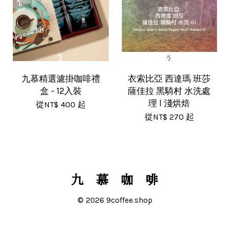
九慕精選濾掛咖啡禮
衣索比亞 西達瑪 班莎
盒 - 12入裝
薩佳拉 黑騎村 水洗處
理 l 淺烘焙
從
NT$ 400
起
從
NT$ 270
起
© 2026 9coffee.shop