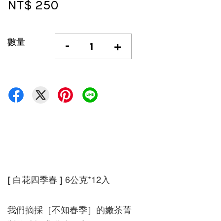
NT$ 250
數量
-
+
6公克*12入
[ 白花四季春 ]
我們摘採［不知春季］的嫩茶菁