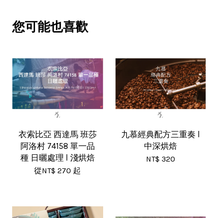
您可能也喜歡
衣索比亞 西達馬 班莎
九慕經典配方三重奏 l
阿洛村 74158 單一品
中深烘焙
種 日曬處理 l 淺烘焙
NT$ 320
從
NT$ 270
起