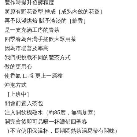
製作時提升發酵程度
將原有野花香型 轉成［成熟內斂的花香］
再予以淺烘焙 賦予淡淡的［糖香］
是一支充滿工序的青茶
四季春為台灣手搖飲大眾用茶
因為市場普及率高
我們想挑戰不同的製茶方式
做的更用心
使香氣 口感 更上一層樓
沖泡方式
［上班中］
開會前置入茶包
注入開飲機熱水（約85度，無需加蓋）
開完會後即可品嚐一杯濃郁四季春
（不宜使用保溫杯，長期悶熱茶湯易帶有悶味）