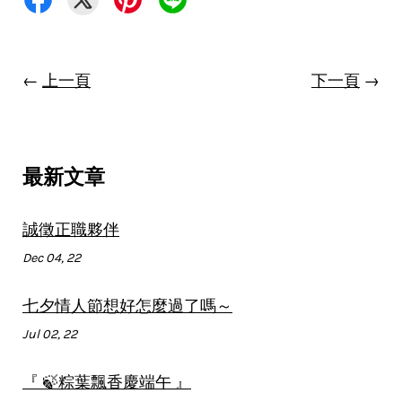
←
上一頁
下一頁
→
最新文章
誠徵正職夥伴
Dec 04, 22
七夕情人節想好怎麼過了嗎～
Jul 02, 22
『 🍃粽葉飄香慶端午 』