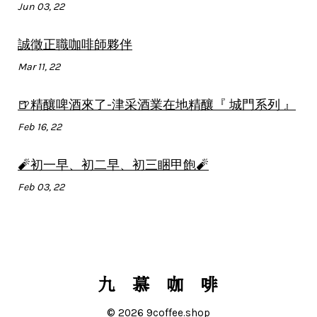
Jun 03, 22
誠徵正職咖啡師夥伴
Mar 11, 22
🍺精釀啤酒來了-津采酒業在地精釀『 城門系列 』
Feb 16, 22
🧨初一早、初二早、初三睏甲飽🧨
Feb 03, 22
© 2026 9coffee.shop