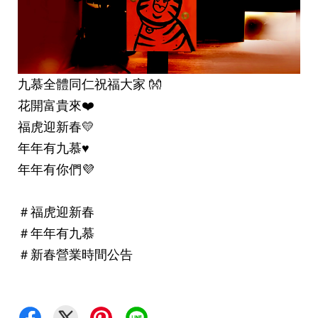
九慕全體同仁祝福大家 👐
花開富貴來❤️
福虎迎新春💛
年年有九慕♥️
年年有你們💜
＃福虎迎新春
＃年年有九慕
＃新春營業時間公告