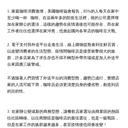
1. 家庭咖啡消費激增，美國咖啡協會報告，85%的人每天在家中
至少喝一杯 咖啡。在這兩年多的防疫生活裡，很的公司選擇增
加在家辦公的選項，這樣的趨勢在疫情過後也可能存在，而在家
工作者往往也選擇在家沖煮，也激起國內各單店的咖啡豆大戰。
2. 電子支付與外送平台走進生活，線上購物從熟食到生鮮百貨，
以改變消費者的生活型態。疫情間咖啡店是接受衝擊很大的族
群，許多店家為了求生存也不得不轉型外帶市場或是加入外送平
台來因應三級警戒。
不過隨著人們習慣了外送平台的消費型態，趨勢已成行，實體店
家的人流可能下滑，咖啡店必須更清楚自身的優劣勢，創造到店
的目的性。
3. 在家辦公變成新的商務型態，讓餐飲店家選址由商業區的熱區
往社區轉移。以往商辦區是咖啡店的最佳選址，也是一級戰區，
但是在家工作的族群越來越多，甚至疫情後也得會改變！